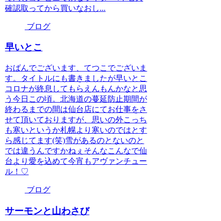
確認取ってから買いなおし...
ブログ
早いとこ
おばんでございます、てつこでございま
す。タイトルにも書きましたが早いとこ
コロナが終息してもらえんもんかなと思
う今日この頃。北海道の蔓延防止期間が
終わるまでの間は仙台店にてお仕事をさ
せて頂いておりますが、思いの外こっち
も寒いというか札幌より寒いのではとす
ら感じてます(笑)雪があるのとないのと
では違うんですかねぇそんなこんなで仙
台より愛を込めて今宵もアヴァンチュー
ル！♡
ブログ
サーモンと山わさび