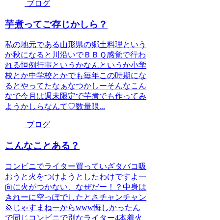
ブログ
芋煮ってご存じかしら？
私の地元である山形県の郷土料理という
か秋になると川沿いでＢＢＱ感覚で行わ
れる恒例行事というかなんというか小学
校とか中学校とかでも毎年この時期にな
るとやってたなぁなつかしーそんなこん
なで今月は週末限定で芋煮でも作ってみ
ようかしらなんて♡数量限...
ブログ
こんなことある？
コンビニでライター買っていざタバコ吸
おうと火をつけようとしたわけですよ一
向に火がつかない、なぜだー！？中身は
きれーに空っぽでしたとさチャンチャン
💢じゃすまねーからwww悔しかったん
で同じコンビニで別なライター4本着火