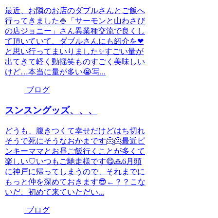
最近、お隣のお店のダブルさんとご飯へ
行ってきました🍚「サーモンと山わさび
の店ジョニー」さん異業種交流で良くし
て頂いていて、ダブルさんにも紹介を❤
と思い行ってまいりました✨すごい量が
出てきて軽く動揺笑ものすごく美味しい
けど…本当に量が多い😭写...
ブログ
スンスングッズ、、、
どうも、腹きつくて幸せだけどはち切れ
そうで死にそうなおかまです🫠🫠最近ピ
ンキーママとお昼ご飯行くことが多くて
楽しい♡いつもご馳走様です😋🙏6月頭
に神戸に帰ってしまうので、それまでに
もっと仲を深めておきます😎←？？こな
いだ、初めて来ていただい...
ブログ