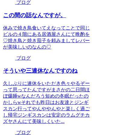
ブログ
この間の話なんですが。
休みで焼き鳥食いてえなってことで同じ
ビルの４階にある居酒屋さんにて晩酌を
♡焼き鳥と焼き茄子を頼みましてレバー
が美味しいのなんの♡
ブログ
そういや三連休なんですのね
久しぶりに連休をいただき色々やるぞー
って思ってたんですがまさかの二日間ほ
ぼ爆睡wなんだろう短めの冬眠だったの
かしらwそれでも昨日はお友達とジンギ
スカン行ってやんややんやと楽しく過ご
し帰宅ジンギスカンは安定のラムグチカ
ズヤさんにて美味しくいた...
ブログ