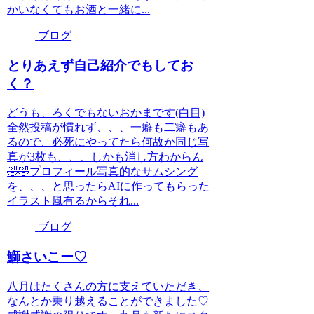
かいなくてもお酒と一緒に...
ブログ
とりあえず自己紹介でもしてお
く？
どうも、ろくでもないおかまです(白目)
全然投稿が慣れず、、、一癖も二癖もあ
るので、必死にやってたら何故か同じ写
真が3枚も、、、しかも消し方わからん
🤣🤣プロフィール写真的なサムシング
を、、、と思ったらAIに作ってもらった
イラスト風有るからそれ...
ブログ
鰤さいこー♡
八月はたくさんの方に支えていただき、
なんとか乗り越えることができました♡