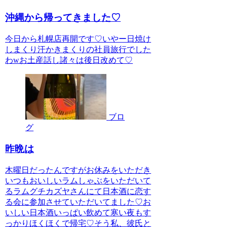
沖縄から帰ってきました♡
今日から札幌店再開です♡いやー日焼け
しまくり汗かきまくりの社員旅行でした
わwお土産話し諸々は後日改めて♡
ブロ
グ
昨晩は
木曜日だったんですがお休みをいただき
いつもおいしいラムしゃぶをいただいて
るラムグチカズヤさんにて日本酒に恋す
る会に参加させていただいてました♡お
いしい日本酒いっぱい飲めて寒い夜もす
っかりほくほくで帰宅♡そう私、彼氏と