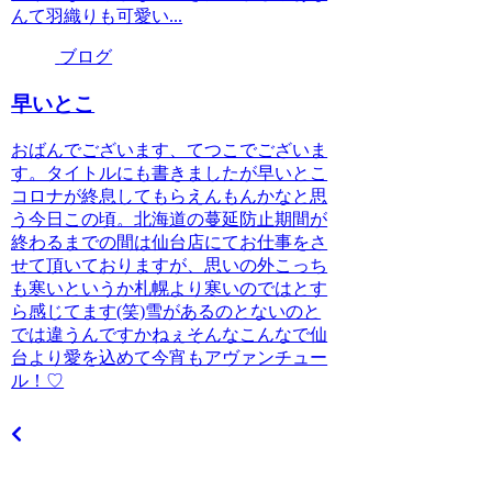
んて羽織りも可愛い...
ブログ
早いとこ
おばんでございます、てつこでございま
す。タイトルにも書きましたが早いとこ
コロナが終息してもらえんもんかなと思
う今日この頃。北海道の蔓延防止期間が
終わるまでの間は仙台店にてお仕事をさ
せて頂いておりますが、思いの外こっち
も寒いというか札幌より寒いのではとす
ら感じてます(笑)雪があるのとないのと
では違うんですかねぇそんなこんなで仙
台より愛を込めて今宵もアヴァンチュー
ル！♡