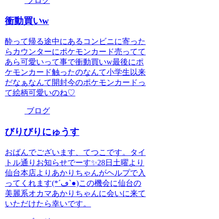
ブログ
衝動買いw
酔って帰る途中にあるコンビニに寄った
らカウンターにポケモンカード売ってて
あら可愛いって事で衝動買いw最後にポ
ケモンカード触ったのなんて小学生以来
だなぁなんて開封今のポケモンカードっ
て絵柄可愛いのね♡
ブログ
びりびりにゅうす
おばんでございます、てつこです。タイ
トル通りお知らせでーす✨28日土曜より
仙台本店よりあかりちゃんがヘルプで入
ってくれます(*´ڡ`●)この機会に仙台の
美麗系オカマあかりちゃんに会いに来て
いただけたら幸いです。