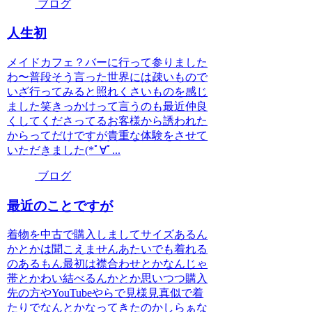
ブログ
人生初
メイドカフェ？バーに行って参りました
わ〜普段そう言った世界には疎いもので
いざ行ってみると照れくさいものを感じ
ました笑きっかけって言うのも最近仲良
くしてくださってるお客様から誘われた
からってだけですが貴重な体験をさせて
いただきました(*ﾟ∀ﾟ...
ブログ
最近のことですが
着物を中古で購入しましてサイズあるん
かとかは聞こえませんあたいでも着れる
のあるもん最初は襟合わせとかなんじゃ
帯とかわい結べるんかとか思いつつ購入
先の方やYouTubeやらで見様見真似で着
たりでなんとかなってきたのかしらぁな