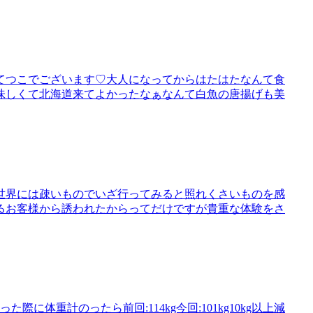
てつこでございます♡大人になってからはたはたなんて食
味しくて北海道来てよかったなぁなんて白魚の唐揚げも美
世界には疎いものでいざ行ってみると照れくさいものを感
るお客様から誘われたからってだけですが貴重な体験をさ
体重計のったら前回:114kg今回:101kg10kg以上減