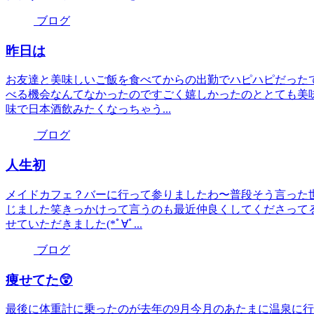
ブログ
昨日は
お友達と美味しいご飯を食べてからの出勤でハピハピだった
べる機会なんてなかったのですごく嬉しかったのととても美
味で日本酒飲みたくなっちゃう...
ブログ
人生初
メイドカフェ？バーに行って参りましたわ〜普段そう言った
じました笑きっかけって言うのも最近仲良くしてくださって
せていただきました(*ﾟ∀ﾟ...
ブログ
痩せてた😲
最後に体重計に乗ったのが去年の9月今月のあたまに温泉に行った際に