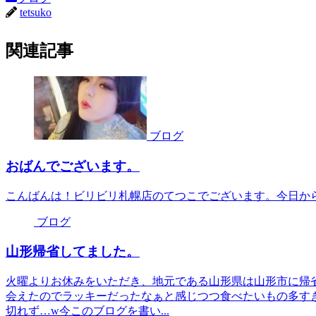
tetsuko
関連記事
ブログ
おばんでございます。
こんばんは！ビリビリ札幌店のてつこでございます。今日か
ブログ
山形帰省してました。
火曜よりお休みをいただき、地元である山形県は山形市に帰
会えたのでラッキーだったなぁと感じつつ食べたいもの多す
切れず…w今このブログを書い...