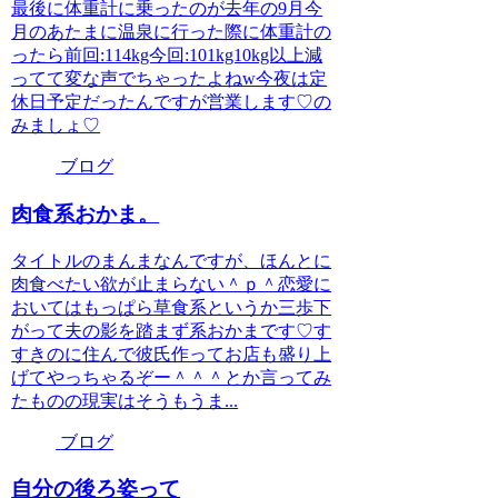
最後に体重計に乗ったのが去年の9月今
月のあたまに温泉に行った際に体重計の
ったら前回:114kg今回:101kg10kg以上減
ってて変な声でちゃったよねw今夜は定
休日予定だったんですが営業します♡の
みましょ♡
ブログ
肉食系おかま。
タイトルのまんまなんですが、ほんとに
肉食べたい欲が止まらない＾ｐ＾恋愛に
おいてはもっぱら草食系というか三歩下
がって夫の影を踏まず系おかまです♡す
すきのに住んで彼氏作ってお店も盛り上
げてやっちゃるぞー＾＾＾とか言ってみ
たものの現実はそうもうま...
ブログ
自分の後ろ姿って