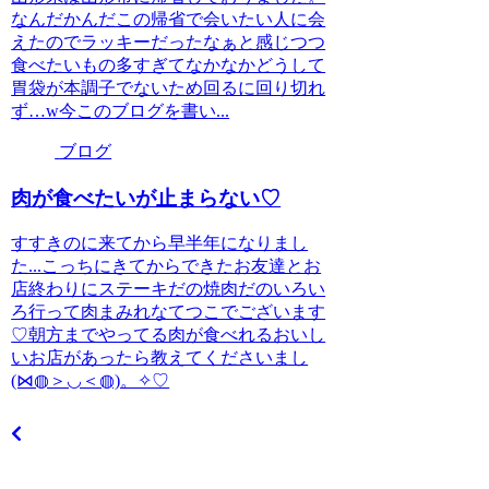
なんだかんだこの帰省で会いたい人に会
えたのでラッキーだったなぁと感じつつ
食べたいもの多すぎてなかなかどうして
胃袋が本調子でないため回るに回り切れ
ず…w今このブログを書い...
ブログ
肉が食べたいが止まらない♡
すすきのに来てから早半年になりまし
た...こっちにきてからできたお友達とお
店終わりにステーキだの焼肉だのいろい
ろ行って肉まみれなてつこでございます
♡朝方までやってる肉が食べれるおいし
いお店があったら教えてくださいまし
(⋈◍＞◡＜◍)。✧♡