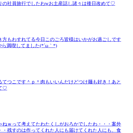
りの社員旅行でしたわwお土産話し諸々は後日改めて♡
き方もわすれてる今日このごろ皆様はいかがお過ごしです
やら満喫してました(*´ω｀*)
るてつこです＾ｐ＾肉もいいんだけどつけ麺も好き！あと
て♡
ゃねｗって考えてたわたくしがおろかでしたわ・・・案外
・・残すのは作ってくれた人にも届けてくれた人にも、食