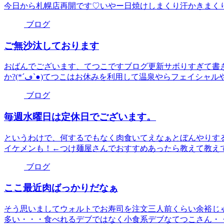
今日から札幌店再開です♡いやー日焼けしまくり汗かきまく
ブログ
ご無沙汰しております
おばんでございます、てつこですブログ更新サボりすぎて書
か?(*´ڡ`●)てつこはお休みを利用して温泉やらフェイシャル
ブログ
毎週水曜日は定休日でございます。
というわけで、何するでもなく肉食いてえなぁとぼんやりす
イケメンも！←つけ麺屋さんでおすすめあったら教えて教え
ブログ
ここ最近肉ばっかりだなぁ
そう思いましてウォルトでお寿司を注文三人前くらい余裕じ
多い・・・食べれるデブではなく小食系デブなてつこさん・