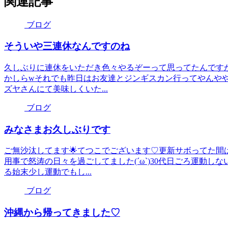
関連記事
ブログ
そういや三連休なんですのね
久しぶりに連休をいただき色々やるぞーって思ってたんです
かしらwそれでも昨日はお友達とジンギスカン行ってやんや
ズヤさんにて美味しくいた...
ブログ
みなさまお久しぶりです
ご無沙汰してます🌟てつこでございます♡更新サボってた間
用事で怒涛の日々を過ごしてました(´ω`)30代日ごろ運動
る始末少し運動でもし...
ブログ
沖縄から帰ってきました♡