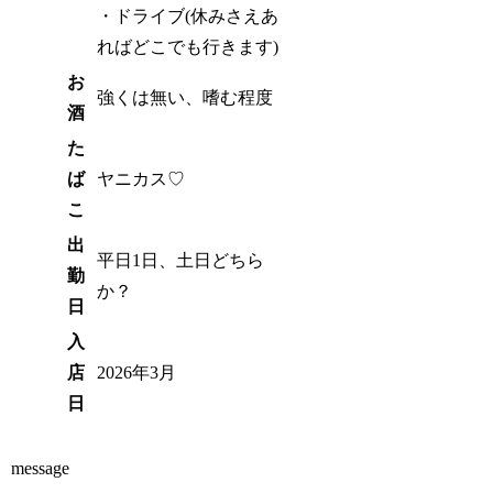
・ドライブ(休みさえあ
ればどこでも行きます)
お
強くは無い、嗜む程度
酒
た
ば
ヤニカス♡
こ
出
平日1日、土日どちら
勤
か？
日
入
店
2026年3月
日
message