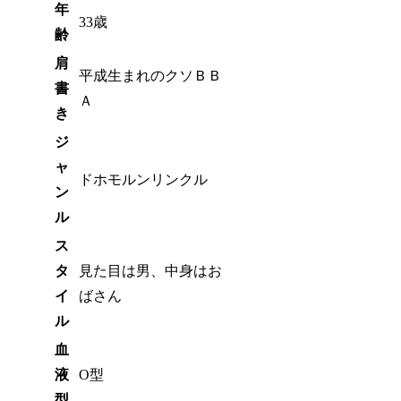
年
33歳
齢
肩
平成生まれのクソＢＢ
書
Ａ
き
ジ
ャ
ドホモルンリンクル
ン
ル
ス
タ
見た目は男、中身はお
イ
ばさん
ル
血
液
O型
型