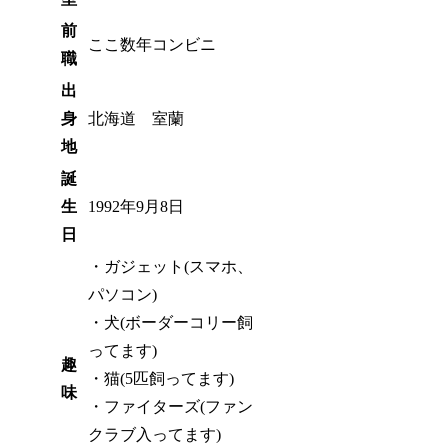
前
ここ数年コンビニ
職
出
身
北海道 室蘭
地
誕
生
1992年9月8日
日
・ガジェット(スマホ、
パソコン)
・犬(ボーダーコリー飼
ってます)
趣
・猫(5匹飼ってます)
味
・ファイターズ(ファン
クラブ入ってます)